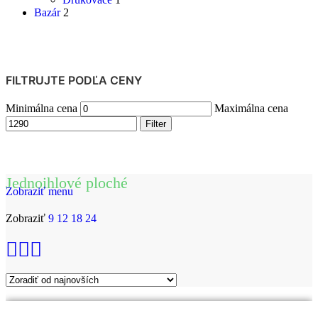
Bazár
2
FILTRUJTE PODĽA CENY
Minimálna cena
Maximálna cena
Filter
Jednoihlové ploché
Zobraziť menu
Zobraziť
9
12
18
24