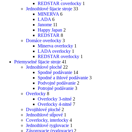
REDSTAR coverlocky
1
Jednoihlové šijacie stroje
33
MINERVA
6
LADA
6
Janome
11
Happy Japan
2
REDSTAR
8
Domáce overlocky
3
Minerva overlocky
1
LADA overlocky
1
REDSTAR overlocky
1
Priemyselné šijacie stroje
41
Jednoihlové ploché
22
Spodné podávanie
14
Spodné a ihlové podávanie
3
Podvojné podávanie
2
Potrojné podávanie
3
Overlocky
8
Overlocky 3-nitné
2
Overlocky 4-nitné
7
Dvojihlové ploché
2
Jednoihlové stĺpové
1
Coverlocky, interlocky
4
Jednoihlové ryglovacie
1
Závorovacie (ryglovacie)
2