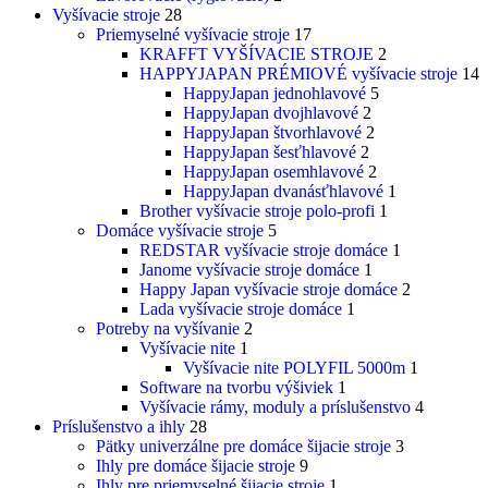
Vyšívacie stroje
28
Priemyselné vyšívacie stroje
17
KRAFFT VYŠÍVACIE STROJE
2
HAPPYJAPAN PRÉMIOVÉ vyšívacie stroje
14
HappyJapan jednohlavové
5
HappyJapan dvojhlavové
2
HappyJapan štvorhlavové
2
HappyJapan šesťhlavové
2
HappyJapan osemhlavové
2
HappyJapan dvanásťhlavové
1
Brother vyšívacie stroje polo-profi
1
Domáce vyšívacie stroje
5
REDSTAR vyšívacie stroje domáce
1
Janome vyšívacie stroje domáce
1
Happy Japan vyšívacie stroje domáce
2
Lada vyšívacie stroje domáce
1
Potreby na vyšívanie
2
Vyšívacie nite
1
Vyšívacie nite POLYFIL 5000m
1
Software na tvorbu výšiviek
1
Vyšívacie rámy, moduly a príslušenstvo
4
Príslušenstvo a ihly
28
Pätky univerzálne pre domáce šijacie stroje
3
Ihly pre domáce šijacie stroje
9
Ihly pre priemyselné šijacie stroje
1