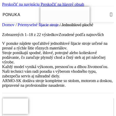
Preskočiť na navigáciu
Preskočiť na hlavný obsah
PONUKA
Domov
/
Priemyselné šijacie stroje
/
Jednoihlové ploché
Zobrazených 1–18 z 22 výsledkov
Zoradené podľa najnovších
V ponuke nájdete spoľahlivé jednoihlové šijacie stroje určené na
presné a rýchle šitie rôznych materiálov.
Stroje ponúkajú spodné, ihlové, potrojné alebo kolieskové
podávanie, čo zaručuje plynulý chod a čistý steh aj pri náročnej
výrobe.
Každý model vyniká výkonom, presnosťou a dlhou životnosťou.
Naši technici vám radi poradia s výberom vhodného typu,
zabezpečia servis aj náhradné diely.
ARMO-SK dodáva stroje kompletne so stolom, motorom a doskou,
pripravené na profesionálne nasadenie.