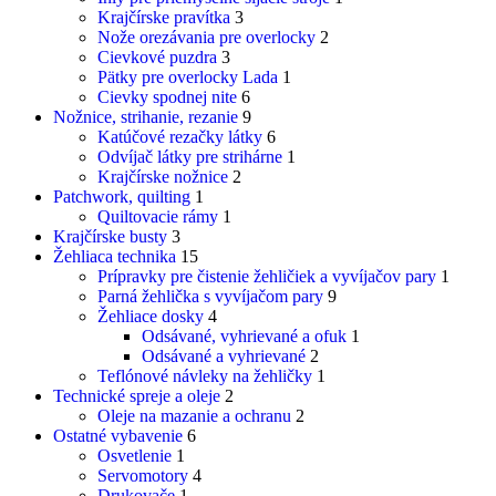
Krajčírske pravítka
3
Nože orezávania pre overlocky
2
Cievkové puzdra
3
Pätky pre overlocky Lada
1
Cievky spodnej nite
6
Nožnice, strihanie, rezanie
9
Katúčové rezačky látky
6
Odvíjač látky pre strihárne
1
Krajčírske nožnice
2
Patchwork, quilting
1
Quiltovacie rámy
1
Krajčírske busty
3
Žehliaca technika
15
Prípravky pre čistenie žehličiek a vyvíjačov pary
1
Parná žehlička s vyvíjačom pary
9
Žehliace dosky
4
Odsávané, vyhrievané a ofuk
1
Odsávané a vyhrievané
2
Teflónové návleky na žehličky
1
Technické spreje a oleje
2
Oleje na mazanie a ochranu
2
Ostatné vybavenie
6
Osvetlenie
1
Servomotory
4
Drukovače
1