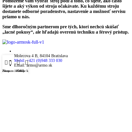
Pomôžeme vám vybrať stroj podľa toho, čo šijete, ako často
šijete a aký výkon od stroja očakávate. Ku každému stroju
dostanete odborné poradenstvo, nastavenie a možnosť servisu
priamo u nás.
Sme dlhoročným partnerom pre tých, ktorí nechcú skúšať
„lacné pokusy“, ale hľadajú overenú techniku a férový prístup.
Molecova 4 B, 84104 Bratislava
Mobil: +421 (0)948 333 030
Email: armo@armo.sk
Zoznam želaní
Shop
Košík
Moje konto
NAJNOVŠIE ČLÁNKY
Pravidelný servis šijacieho stroja, prečo sa oplatí viac než
kúpa nového?