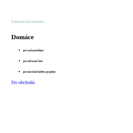
Jednoduchá obsluha
Domáce
pre začiatočníkov
pre občasné šitie
pre náročné hobby projekty
Do obchodu