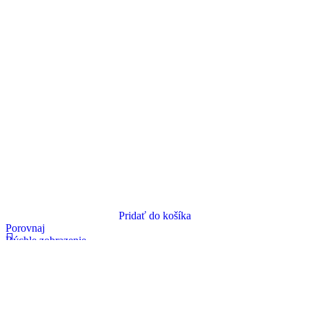
Pridať do košíka
Porovnaj
Rýchle zobrazenie
Pridať do zoznamu želaní
JACK W4-D01GBx356 coverlock 2-5 nití
1049,00
€
s DPH