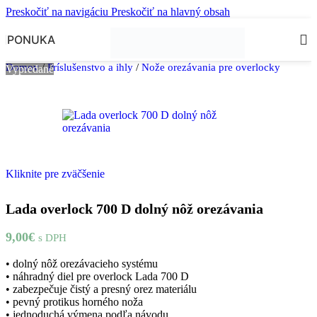
Preskočiť na navigáciu
Preskočiť na hlavný obsah
PONUKA
Domov
/
Príslušenstvo a ihly
/
Nože orezávania pre overlocky
Vypredané
Kliknite pre zväčšenie
Lada overlock 700 D dolný nôž orezávania
9,00
€
s DPH
• dolný nôž orezávacieho systému
• náhradný diel pre overlock Lada 700 D
• zabezpečuje čistý a presný orez materiálu
• pevný protikus horného noža
• jednoduchá výmena podľa návodu