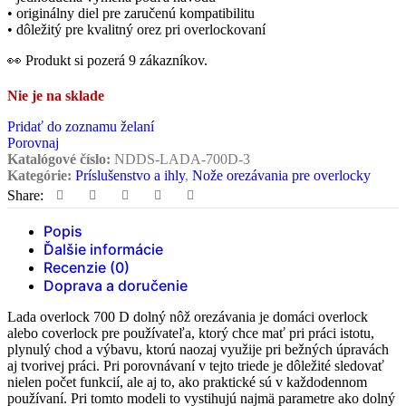
• originálny diel pre zaručenú kompatibilitu
• dôležitý pre kvalitný orez pri overlockovaní
👀
Produkt si pozerá
9
zákazníkov.
Nie je na sklade
Pridať do zoznamu želaní
Porovnaj
Katalógové číslo:
NDDS-LADA-700D-3
Kategórie:
Príslušenstvo a ihly
,
Nože orezávania pre overlocky
Share:
Popis
Ďalšie informácie
Recenzie (0)
Doprava a doručenie
Lada overlock 700 D dolný nôž orezávania je domáci overlock
alebo coverlock pre používateľa, ktorý chce mať pri práci istotu,
plynulý chod a výbavu, ktorú naozaj využije pri bežných úpravách
aj tvorivej práci. Pri porovnávaní v tejto triede je dôležité sledovať
nielen počet funkcií, ale aj to, ako praktické sú v každodennom
používaní. Pri tomto modeli to vystihujú najmä parametre ako dolný