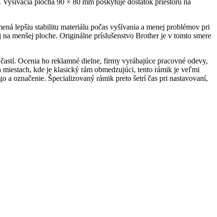
 Vyšívacia plocha 90 × 80 mm poskytuje dostatok priestoru na
mená lepšiu stabilitu materiálu počas vyšívania a menej problémov pri
j na menšej ploche. Originálne príslušenstvo Brother je v tomto smere
častí. Ocenia ho reklamné dielne, firmy vyrábajúce pracovné odevy,
 miestach, kde je klasický rám obmedzujúci, tento rámik je veľmi
 a označenie. Špecializovaný rámik preto šetrí čas pri nastavovaní,