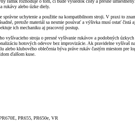
ny rámik rozhoduje o tom, či bude výsledok čistý a presne umiestnený.
na rukávy alebo úzke diely.
pre správne uchytenie a použitie na kompatibilnom stroji. V praxi to zna
sadné, pretože materiál sa nesmie posúvať a výšivka musí ostať čistá a
pektuje ich mechaniku aj pracovný postup.
ho vyšívacieho stroja o presné vyšívanie rukávov a podobných úzkych 
onalizáciu hotových odevov bez improvizácie. Ak pravidelne vyšívaš na
ilu alebo klubového oblečenia býva práve rukáv častým miestom pre logo
aždom ďalšom kuse.
 PR670E, PR655, PR650e, VR