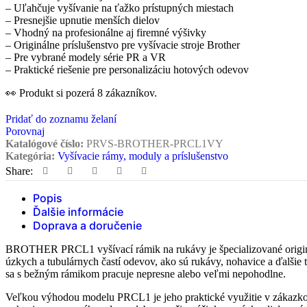
– Uľahčuje vyšívanie na ťažko prístupných miestach
– Presnejšie upnutie menších dielov
– Vhodný na profesionálne aj firemné výšivky
– Originálne príslušenstvo pre vyšívacie stroje Brother
Krajčírske busty
– Pre vybrané modely série PR a VR
– Praktické riešenie pre personalizáciu hotových odevov
👀
Produkt si pozerá
8
zákazníkov.
Pridať do zoznamu želaní
Porovnaj
Katalógové číslo:
PRVS-BROTHER-PRCL1VY
Patchwork, quilting
Kategória:
Vyšívacie rámy, moduly a príslušenstvo
Share:
Popis
Ďalšie informácie
Doprava a doručenie
BROTHER PRCL1 vyšívací rámik na rukávy je špecializované originálne
Technické spreje a oleje
úzkych a tubulárnych častí odevov, ako sú rukávy, nohavice a ďalšie ť
sa s bežným rámikom pracuje nepresne alebo veľmi nepohodlne.
Veľkou výhodou modelu PRCL1 je jeho praktické využitie v zákazkove