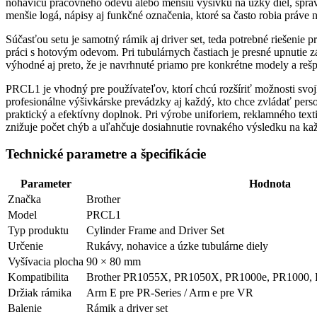
nohavicu pracovného odevu alebo menšiu výšivku na úzky diel, správ
menšie logá, nápisy aj funkčné označenia, ktoré sa často robia práve 
Súčasťou setu je samotný rámik aj driver set, teda potrebné riešenie 
práci s hotovým odevom. Pri tubulárnych častiach je presné upnutie zá
výhodné aj preto, že je navrhnuté priamo pre konkrétne modely a reš
PRCL1 je vhodný pre používateľov, ktorí chcú rozšíriť možnosti svoj
profesionálne výšivkárske prevádzky aj každý, kto chce zvládať pers
praktický a efektívny doplnok. Pri výrobe uniforiem, reklamného text
znižuje počet chýb a uľahčuje dosiahnutie rovnakého výsledku na k
Technické parametre a špecifikácie
Parameter
Hodnota
Značka
Brother
Model
PRCL1
Typ produktu
Cylinder Frame and Driver Set
Určenie
Rukávy, nohavice a úzke tubulárne diely
Vyšívacia plocha
90 × 80 mm
Kompatibilita
Brother PR1055X, PR1050X, PR1000e, PR1000,
Držiak rámika
Arm E pre PR-Series / Arm e pre VR
Balenie
Rámik a driver set