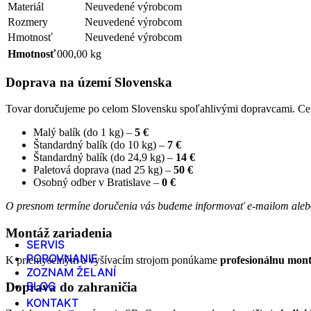
Materiál
Neuvedené výrobcom
Rozmery
Neuvedené výrobcom
Hmotnosť
Neuvedené výrobcom
Hmotnosť
000,00 kg
Doprava na území Slovenska
Tovar doručujeme po celom Slovensku spoľahlivými dopravcami. Ce
Malý balík (do 1 kg) –
5 €
Štandardný balík (do 10 kg) –
7 €
Štandardný balík (do 24,9 kg) –
14 €
Servis a poradenstvo
Paletová doprava (nad 25 kg) –
50 €
Osobný odber v Bratislave –
0 €
Predaj - servis - poradenstvo
O presnom termíne doručenia vás budeme informovať e-mailom alebo 
Zobraziť SERVIS
Montáž zariadenia
SERVIS
POROVNANIE
K priemyselným a vyšívacím strojom ponúkame
profesionálnu mon
ZOZNAM ŽELANÍ
BLOG
Doprava do zahraničia
KONTAKT