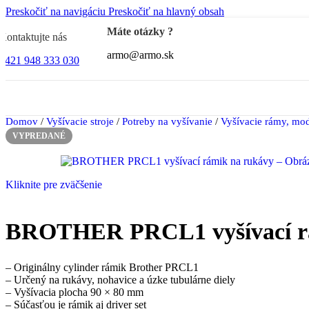
Preskočiť na navigáciu
Preskočiť na hlavný obsah
BEST
Máte otázky ?
Kontaktujte nás
Príslušenstvo
armo@armo.sk
+421 948 333 030
Domov
/
Vyšívacie stroje
/
Potreby na vyšívanie
/
Vyšívacie rámy, mod
VYPREDANÉ
Príslušenstvo a ihly
Kliknite pre zväčšenie
BROTHER PRCL1 vyšívací r
Nožnice, strihanie
– Originálny cylinder rámik Brother PRCL1
– Určený na rukávy, nohavice a úzke tubulárne diely
– Vyšívacia plocha 90 × 80 mm
– Súčasťou je rámik aj driver set