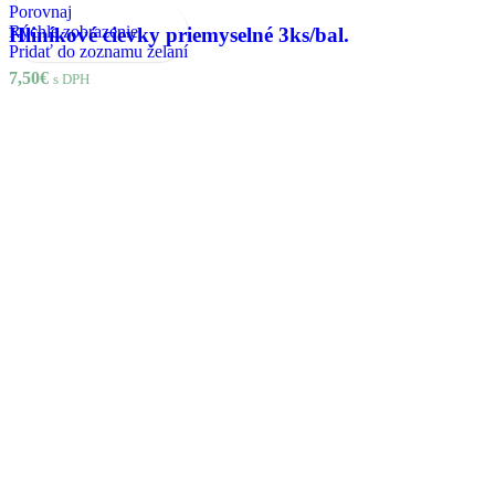
Porovnaj
Rýchle zobrazenie
Hliníkové cievky priemyselné 3ks/bal.
Pridať do zoznamu želaní
7,50
€
s DPH