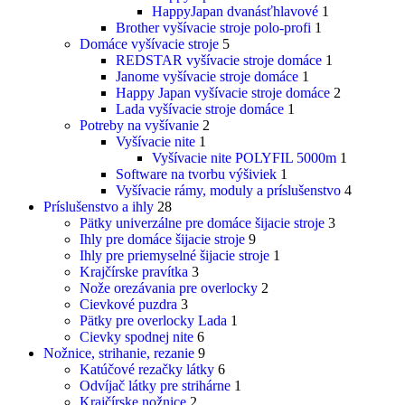
HappyJapan dvanásťhlavové
1
Brother vyšívacie stroje polo-profi
1
Domáce vyšívacie stroje
5
REDSTAR vyšívacie stroje domáce
1
Janome vyšívacie stroje domáce
1
Happy Japan vyšívacie stroje domáce
2
Lada vyšívacie stroje domáce
1
Potreby na vyšívanie
2
Vyšívacie nite
1
Vyšívacie nite POLYFIL 5000m
1
Software na tvorbu výšiviek
1
Vyšívacie rámy, moduly a príslušenstvo
4
Príslušenstvo a ihly
28
Pätky univerzálne pre domáce šijacie stroje
3
Ihly pre domáce šijacie stroje
9
Ihly pre priemyselné šijacie stroje
1
Krajčírske pravítka
3
Nože orezávania pre overlocky
2
Cievkové puzdra
3
Pätky pre overlocky Lada
1
Cievky spodnej nite
6
Nožnice, strihanie, rezanie
9
Katúčové rezačky látky
6
Odvíjač látky pre strihárne
1
Krajčírske nožnice
2