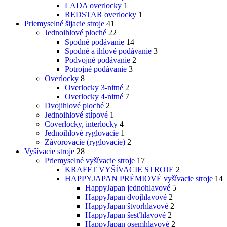
LADA overlocky
1
REDSTAR overlocky
1
Priemyselné šijacie stroje
41
Jednoihlové ploché
22
Spodné podávanie
14
Spodné a ihlové podávanie
3
Podvojné podávanie
2
Potrojné podávanie
3
Overlocky
8
Overlocky 3-nitné
2
Overlocky 4-nitné
7
Dvojihlové ploché
2
Jednoihlové stĺpové
1
Coverlocky, interlocky
4
Jednoihlové ryglovacie
1
Závorovacie (ryglovacie)
2
Vyšívacie stroje
28
Priemyselné vyšívacie stroje
17
KRAFFT VYŠÍVACIE STROJE
2
HAPPYJAPAN PRÉMIOVÉ vyšívacie stroje
14
HappyJapan jednohlavové
5
HappyJapan dvojhlavové
2
HappyJapan štvorhlavové
2
HappyJapan šesťhlavové
2
HappyJapan osemhlavové
2