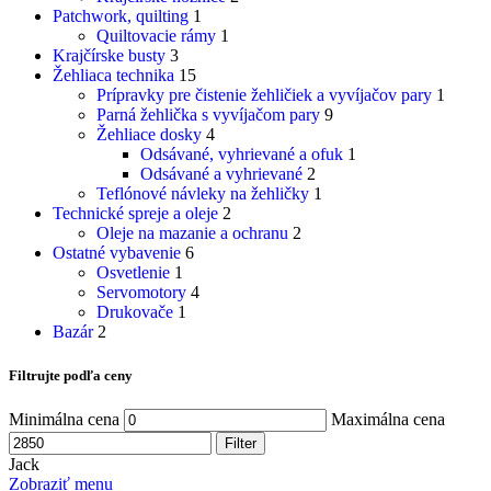
Patchwork, quilting
1
Quiltovacie rámy
1
Krajčírske busty
3
Žehliaca technika
15
Prípravky pre čistenie žehličiek a vyvíjačov pary
1
Parná žehlička s vyvíjačom pary
9
Žehliace dosky
4
Odsávané, vyhrievané a ofuk
1
Odsávané a vyhrievané
2
Teflónové návleky na žehličky
1
Technické spreje a oleje
2
Oleje na mazanie a ochranu
2
Ostatné vybavenie
6
Osvetlenie
1
Servomotory
4
Drukovače
1
Bazár
2
Filtrujte podľa ceny
Minimálna cena
Maximálna cena
Filter
Jack
Zobraziť menu