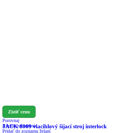
Zistiť cenu
Porovnaj
Rýchle zobrazenie
JACK 8009 viacihlový šijací stroj interlock
Pridať do zoznamu želaní